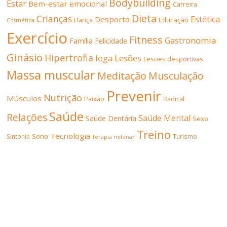
Bodybuilding
Estar
Bem-estar emocional
Carreira
Dieta
Crianças
Estética
Desporto
Dança
Educação
Cosmética
Exercício
Fitness
Gastronomia
Família
Felicidade
Ginásio
Hipertrofia
Lesões
Ioga
Lesões desportivas
Massa muscular
Meditação
Musculação
Prevenir
Nutrição
Músculos
Paixão
Radical
Saúde
Relações
Saúde Mental
Saúde Dentária
Sexo
Treino
Tecnologia
Sono
Sintonia
Turismo
Terapia milenar